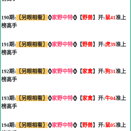
190期:
〖另眼相看〗
⌚
家野中特
⌚【
野兽
】开:
鼠41
准上
榜高手
191期:
〖另眼相看〗
⌚
家野中特
⌚【
野兽
】开:
虎39
准上
榜高手
192期:
〖另眼相看〗
⌚
家野中特
⌚【
家禽
】开:
狗31
准上
榜高手
193期:
〖另眼相看〗
⌚
家野中特
⌚【
家禽
】开:
牛04
准上
榜高手
194期:
〖另眼相看〗
⌚
家野中特
⌚【
野兽
】开:
鼠05
准上