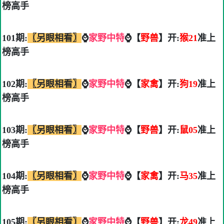
榜高手
101期:
〖另眼相看〗
⌚
家野中特
⌚【
野兽
】开:
猴21
准上
榜高手
102期:
〖另眼相看〗
⌚
家野中特
⌚【
家禽
】开:
狗19
准上
榜高手
103期:
〖另眼相看〗
⌚
家野中特
⌚【
野兽
】开:
鼠05
准上
榜高手
104期:
〖另眼相看〗
⌚
家野中特
⌚【
家禽
】开:
马35
准上
榜高手
105期:
〖另眼相看〗
⌚
家野中特
⌚【
野兽
】开:
龙49
准上