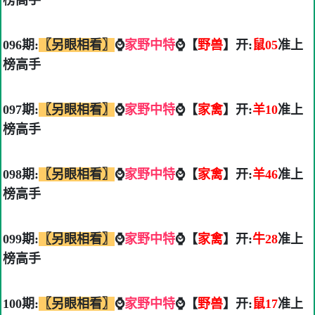
榜高手
096期:
〖另眼相看〗
⌚
家野中特
⌚【
野兽
】开:
鼠05
准上
榜高手
097期:
〖另眼相看〗
⌚
家野中特
⌚【
家禽
】开:
羊10
准上
榜高手
098期:
〖另眼相看〗
⌚
家野中特
⌚【
家禽
】开:
羊46
准上
榜高手
099期:
〖另眼相看〗
⌚
家野中特
⌚【
家禽
】开:
牛28
准上
榜高手
100期:
〖另眼相看〗
⌚
家野中特
⌚【
野兽
】开:
鼠17
准上