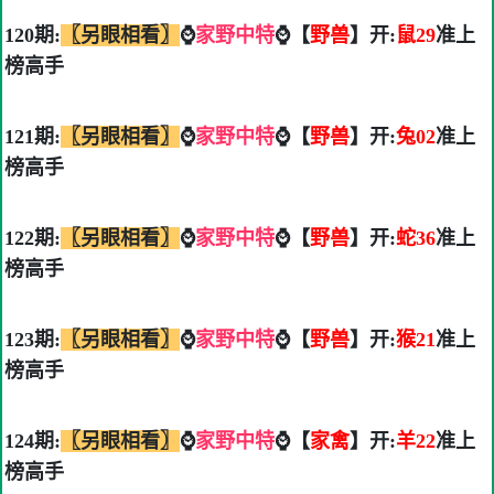
120期:
〖另眼相看〗
⌚
家野中特
⌚【
野兽
】开:
鼠29
准上
榜高手
121期:
〖另眼相看〗
⌚
家野中特
⌚【
野兽
】开:
兔02
准上
榜高手
122期:
〖另眼相看〗
⌚
家野中特
⌚【
野兽
】开:
蛇36
准上
榜高手
123期:
〖另眼相看〗
⌚
家野中特
⌚【
野兽
】开:
猴21
准上
榜高手
124期:
〖另眼相看〗
⌚
家野中特
⌚【
家禽
】开:
羊22
准上
榜高手