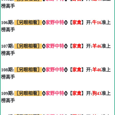
榜高手
106期:
〖另眼相看〗
⌚
家野中特
⌚【
家禽
】开:
牛16
准上
榜高手
107期:
〖另眼相看〗
⌚
家野中特
⌚【
家禽
】开:
羊46
准上
榜高手
108期:
〖另眼相看〗
⌚
家野中特
⌚【
家禽
】开:
羊46
准上
榜高手
109期:
〖另眼相看〗
⌚
家野中特
⌚【
家禽
】开:
狗43
准上
榜高手