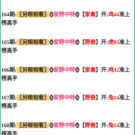
164期:
〖另眼相看〗
⌚
家野中特
⌚【
家禽
】开:
鸡44
准上
榜高手
165期:
〖另眼相看〗
⌚
家野中特
⌚【
野兽
】开:
虎03
准上
榜高手
166期:
〖另眼相看〗
⌚
家野中特
⌚【
家禽
】开:
鸡32
准上
榜高手
167期:
〖另眼相看〗
⌚
家野中特
⌚【
野兽
】开:
兔14
准上
榜高手
168期:
〖另眼相看〗
⌚
家野中特
⌚【
野兽
】开:
兔14
准上
榜高手