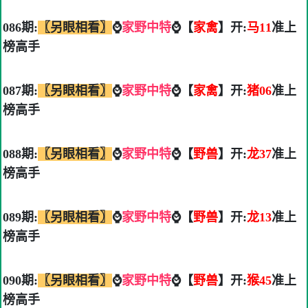
086期:
〖另眼相看〗
⌚
家野中特
⌚【
家禽
】开:
马11
准上
榜高手
087期:
〖另眼相看〗
⌚
家野中特
⌚【
家禽
】开:
猪06
准上
榜高手
088期:
〖另眼相看〗
⌚
家野中特
⌚【
野兽
】开:
龙37
准上
榜高手
089期:
〖另眼相看〗
⌚
家野中特
⌚【
野兽
】开:
龙13
准上
榜高手
090期:
〖另眼相看〗
⌚
家野中特
⌚【
野兽
】开:
猴45
准上
榜高手