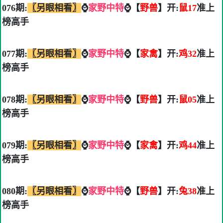
076期:
〖另眼相看〗
⌚
家野中特
⌚【
野兽
】开:
鼠17
准上
榜高手
077期:
〖另眼相看〗
⌚
家野中特
⌚【
家禽
】开:
鸡32
准上
榜高手
078期:
〖另眼相看〗
⌚
家野中特
⌚【
野兽
】开:
鼠05
准上
榜高手
079期:
〖另眼相看〗
⌚
家野中特
⌚【
家禽
】开:
鸡44
准上
榜高手
080期:
〖另眼相看〗
⌚
家野中特
⌚【
野兽
】开:
兔38
准上
榜高手