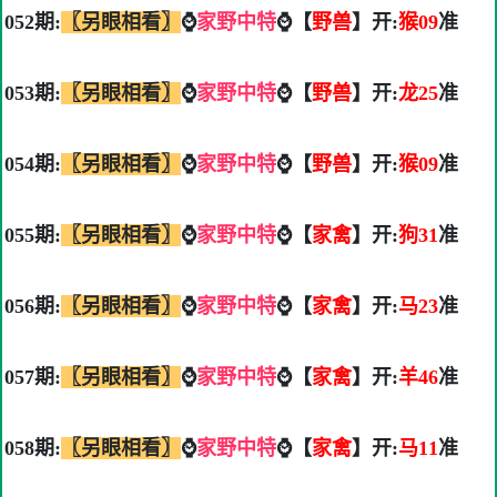
052期:
〖另眼相看〗
⌚
家野中特
⌚【
野兽
】开:
猴09
准
053期:
〖另眼相看〗
⌚
家野中特
⌚【
野兽
】开:
龙25
准
054期:
〖另眼相看〗
⌚
家野中特
⌚【
野兽
】开:
猴09
准
055期:
〖另眼相看〗
⌚
家野中特
⌚【
家禽
】开:
狗31
准
056期:
〖另眼相看〗
⌚
家野中特
⌚【
家禽
】开:
马23
准
057期:
〖另眼相看〗
⌚
家野中特
⌚【
家禽
】开:
羊46
准
058期:
〖另眼相看〗
⌚
家野中特
⌚【
家禽
】开:
马11
准