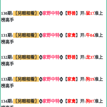
130期:
〖另眼相看〗
⌚
家野中特
⌚【
野兽
】开:
鼠17
准上
榜高手
131期:
〖另眼相看〗
⌚
家野中特
⌚【
家禽
】开:
牛04
准上
榜高手
132期:
〖另眼相看〗
⌚
家野中特
⌚【
野兽
】开:
龙37
准上
榜高手
133期:
〖另眼相看〗
⌚
家野中特
⌚【
家禽
】开:
狗19
准上
榜高手
134期:
〖另眼相看〗
⌚
家野中特
⌚【
家禽
】开:
狗07
准上