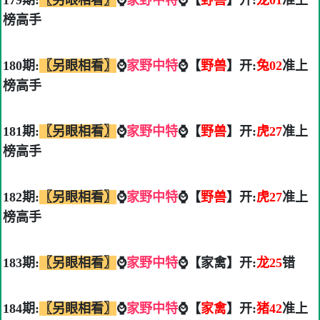
179期:
〖另眼相看〗
⌚
家野中特
⌚【
野兽
】开:
龙01
准上
榜高手
180期:
〖另眼相看〗
⌚
家野中特
⌚【
野兽
】开:
兔02
准上
榜高手
181期:
〖另眼相看〗
⌚
家野中特
⌚【
野兽
】开:
虎27
准上
榜高手
182期:
〖另眼相看〗
⌚
家野中特
⌚【
野兽
】开:
虎27
准上
榜高手
183期:
〖另眼相看〗
⌚
家野中特
⌚【家禽】开:
龙25
错
184期:
〖另眼相看〗
⌚
家野中特
⌚【
家禽
】开:
猪42
准上