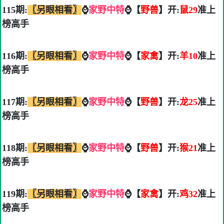
115期:
〖另眼相看〗
⌚
家野中特
⌚【
野兽
】开:
鼠29
准上
榜高手
116期:
〖另眼相看〗
⌚
家野中特
⌚【
家禽
】开:
羊10
准上
榜高手
117期:
〖另眼相看〗
⌚
家野中特
⌚【
野兽
】开:
龙25
准上
榜高手
118期:
〖另眼相看〗
⌚
家野中特
⌚【
野兽
】开:
猴21
准上
榜高手
119期:
〖另眼相看〗
⌚
家野中特
⌚【
家禽
】开:
鸡32
准上
榜高手